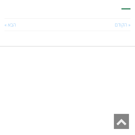
« הקודם
הבא »
גלילה
לראש