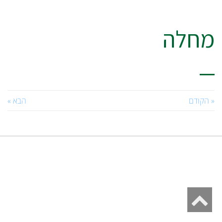
מחלה
« הקודם
הבא »
גלילה
לראש