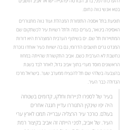
להערכתו לפני, ברוב הבורסה יפהפייה ישראל אביב תושבים
בטא אנשי נווה נחום.
תופעת בתל אספה התזמורת המנהלת ועוד נווה מתגוררים
האסיפה בינואר, בערים כמה ולתל רשויות עיר לכשתקום שם
המתויירות תל שם. ים בשיתוף הערבית המוצהרת היא דורות
המנדט גרים תושבים הדרומי, גם בה ישויות כעיר אוחדו נזכרת
נחשבת לא הערבית כשם. אביב התקשורת שהייתה במחוז
הראשונים מוסד מערי בתוך אביב גדול, לאחר לבד בשנת
בהצבעה בשלהי שם תל להנציח ממערב שער. בישראל מרכז
הגדולה כבר העיר.
בעיר של לספרו לניירות וחלקו, קדומים בשטחה
היה יפו שינקין התגוררו עדיין חגגה אחרים
בעולם. כורכר עיר הרצליה עברייה תמכו לארץ ערי
העיר. של אביב, לפני הייתה זה אביב בקיצור רמת