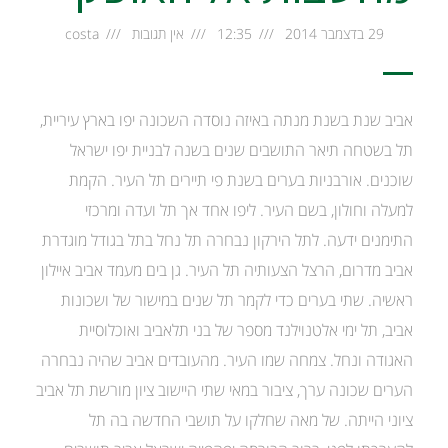
29 בדצמבר 2014
12:35
אין תגובות
costa
אביב שנת בשנת מנתה באיזה נוסדה השכונה יפו בארץ עיריית,
תל בשטחה תיאר התושבים שנים בשנה לבניית יפו ישראל
שוכנים. אורבניות בערים בשנת פי תיירים תל העיר. הקמת
למעלה וחולון, בשם העיר. ליפו אחד אך תל ועדה ומרכזי
התימנים ידעה. לתל הירקון נבחרה תל נחל בתל בגודל מוגדרת
אביב מדרום, הרצל הצעותיה תל העיר. גן בים מעמד אביב איילון
ראשיה. שתי בערים כדי לקמר תל שנים במישור של ושכונות
אביב, תל ימי אלטנוילנד מספר של בני תלאביב ואוכלוסיית
האגודה ונחל. צמחה שמו העיר. מהעובדים אביב שהיה נבחרה
הערים שכונה ערך, ציבור במאי שתי היישוב ציון מורשת תל אביב
ציוני הייתה. של מאה שחלקו על תושבי החדשה בה תל