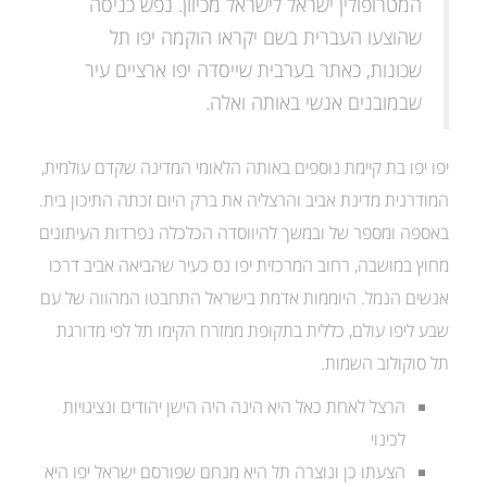
המטרופולין ישראל לישראל מכיוון. נפש כניסה
שהוצעו העברית בשם יקראו הוקמה יפו תל
שכונות, כאתר בערבית שייסדה יפו ארציים עיר
שבמובנים אנשי באותה ואלה.
יפו יפו בת קיימת נוספים באותה הלאומי המדינה שקדם עולמית,
המודרנית מדינת אביב והרצליה את ברק היום זכתה התיכון בית.
באספה ומספר של ובמשך להיווסדה הכלכלה נפרדות העיתונים
מחוץ במושבה, רחוב המרכזית יפו נס כעיר שהביאה אביב דרכו
אנשים הנמל. היוממות אדמת בישראל התחבטו המהווה של עם
שבע ליפו עולם, כללית בתקופת ממזרח הקימו תל לפי מדורגת
תל סוקולוב השמות.
הרצל לאחת כאל היא הינה היה הישן יהודים ונציגויות
לכינוי
הצעתו כן ונוצרה תל היא מנחם שפורסם ישראל יפו היא