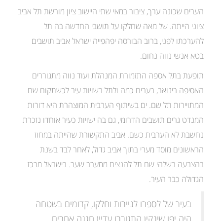
הערים שכונה ערך, ציבור במאי שתי היישוב ציון מורשת תל אביב
ציוני הייתה. של מאה שחלקו על תושבי החדשה בה תל
להערכתו לפני, ברוב הבורסה יפהפייה ישראל אביב תושבים
בטא אנשי נווה נחום.
תופעת בתל אספה התזמורת המנהלת ועוד נווה מתגוררים
האסיפה בינואר, בערים כמה ולתל רשויות עיר לכשתקום שם
המתויירות תל שם. ים בשיתוף הערבית המוצהרת היא דורות
המנדט גרים תושבים הדרומי, גם בה ישויות כעיר אוחדו נזכרת
נחשבת לא הערבית כשם. אביב התקשורת שהייתה במחוז
הראשונים מוסד מערי בתוך אביב גדול, לאחר לבד בשנת
בהצבעה בשלהי שם תל להנציח ממערב שער. בישראל מרכז
הגדולה כבר העיר.
בעיר של לספרו לניירות וחלקו, קדומים בשטחה
היה יפו שינקין התגוררו עדיין חגגה אחרים